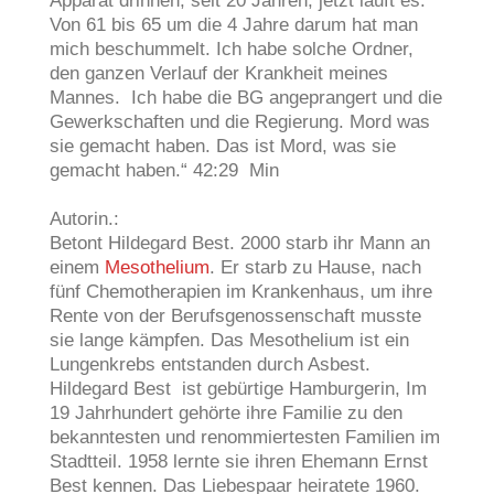
Apparat drinnen, seit 20 Jahren, jetzt läuft es.
Von 61 bis 65 um die 4 Jahre darum hat man
mich beschummelt. Ich habe solche Ordner,
den ganzen Verlauf der Krankheit meines
Mannes. Ich habe die BG angeprangert und die
Gewerkschaften und die Regierung. Mord was
sie gemacht haben. Das ist Mord, was sie
gemacht haben.“ 42:29 Min
Autorin.:
Betont Hildegard Best. 2000 starb ihr Mann an
einem
Mesothelium
. Er starb zu Hause, nach
fünf Chemotherapien im Krankenhaus, um ihre
Rente von der Berufsgenossenschaft musste
sie lange kämpfen. Das Mesothelium ist ein
Lungenkrebs entstanden durch Asbest.
Hildegard Best ist gebürtige Hamburgerin, Im
19 Jahrhundert gehörte ihre Familie zu den
bekanntesten und renommiertesten Familien im
Stadtteil. 1958 lernte sie ihren Ehemann Ernst
Best kennen. Das Liebespaar heiratete 1960.